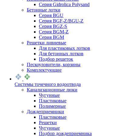
Серия Gidrolica Polysand
Бетонные лотки
Серия BGU
Серия BGF-Z/BGU-Z
Серия BGZ-S
Серия BGM-Z
Серия BGM
Решетки ливневые
Для пластиковых лотков
Для бетонных лотков
Подбор решеток
Пескоуловители, корзины
Комплектующие
Системы точечного водоотвода
Канализационные люки
Чугунные
Пластиковые
Полимерные
Дождеприемники
Пластиковые
Решетки
Чугунные
Подбор дождеприемника