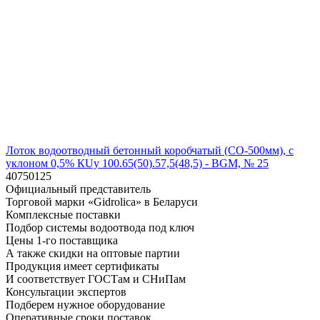
Лоток водоотводный бетонный коробчатый (СО-500мм), с
уклоном 0,5% КUу 100.65(50).57,5(48,5) - BGМ, № 25
40750125
Официальный представитель
Торговой марки «Gidrolica» в Беларуси
Комплексные поставки
Подбор системы водоотвода под ключ
Цены 1-го поставщика
А также скидки на оптовые партии
Продукция имеет сертификаты
И соответствует ГОСТам и СНиПам
Консультации экспертов
Подберем нужное оборудование
Оперативные сроки поставок