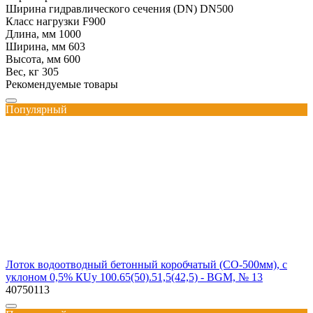
Ширина гидравлического сечения (DN)
DN500
Класс нагрузки
F900
Длина, мм
1000
Ширина, мм
603
Высота, мм
600
Вес, кг
305
Рекомендуемые товары
Популярный
Лоток водоотводный бетонный коробчатый (СО-500мм), с
уклоном 0,5% КUу 100.65(50).51,5(42,5) - BGМ, № 13
40750113