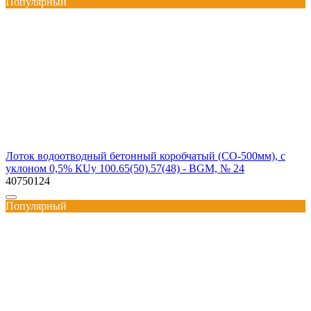
Популярный
Лоток водоотводный бетонный коробчатый (СО-500мм), с
уклоном 0,5% КUу 100.65(50).57(48) - BGМ, № 24
40750124
Популярный