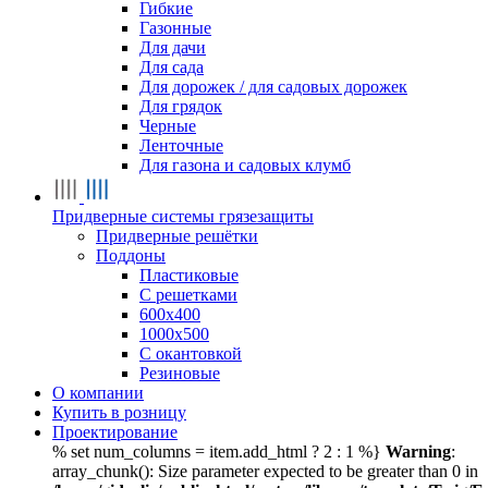
Гибкие
Газонные
Для дачи
Для сада
Для дорожек / для садовых дорожек
Для грядок
Черные
Ленточные
Для газона и садовых клумб
Придверные системы грязезащиты
Придверные решётки
Поддоны
Пластиковые
С решетками
600х400
1000х500
С окантовкой
Резиновые
О компании
Купить в розницу
Проектирование
% set num_columns = item.add_html ? 2 : 1 %}
Warning
:
array_chunk(): Size parameter expected to be greater than 0 in