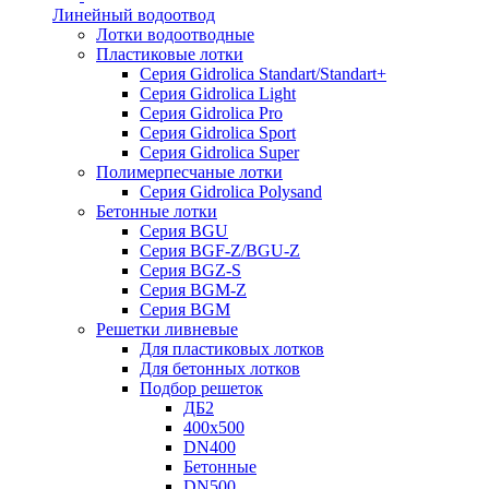
Линейный водоотвод
Лотки водоотводные
Пластиковые лотки
Серия Gidrolica Standart/Standart+
Серия Gidrolica Light
Серия Gidrolica Pro
Серия Gidrolica Sport
Серия Gidrolica Super
Полимерпесчаные лотки
Серия Gidrolica Polysand
Бетонные лотки
Серия BGU
Серия BGF-Z/BGU-Z
Серия BGZ-S
Серия BGM-Z
Серия BGM
Решетки ливневые
Для пластиковых лотков
Для бетонных лотков
Подбор решеток
ДБ2
400х500
DN400
Бетонные
DN500